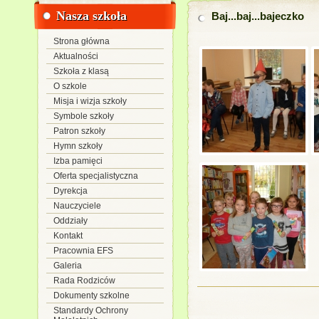
Nasza szkoła
Baj...baj...bajeczko
Strona główna
Aktualności
Szkoła z klasą
O szkole
Misja i wizja szkoły
Symbole szkoły
Patron szkoły
Hymn szkoły
Izba pamięci
Oferta specjalistyczna
Dyrekcja
Nauczyciele
Oddziały
Kontakt
Pracownia EFS
Galeria
Rada Rodziców
Dokumenty szkolne
Standardy Ochrony