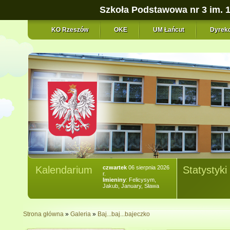
Szkoła Podstawowa nr 3 im. 
KO Rzeszów
OKE
UM Łańcut
Dyrekc
Kalendarium
czwartek
06 sierpnia 2026
Statystyki
r.
Imieniny
: Felicysym,
Jakub, January, Sława
Strona główna
»
Galeria
»
Baj...baj...bajeczko