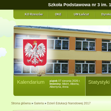
Szkoła Podstawowa nr 3 im. 
KO Rzeszów
OKE
UM Łańcut
Dyrekc
Kalendarium
piątek
07 sierpnia 2026 r.
Statystyki
Imieniny
: Albert, Alberta,
Albertyna, Anna
Strona główna
»
Galeria
»
Dzień Edukacji Narodowej 2017