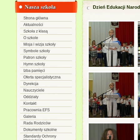
Nasza szkoła
Dzień Edukacji Naro
Strona główna
Aktualności
Szkoła z klasą
O szkole
Misja i wizja szkoły
Symbole szkoły
Patron szkoły
Hymn szkoły
Izba pamięci
Oferta specjalistyczna
Dyrekcja
Nauczyciele
Oddziały
Kontakt
Pracownia EFS
Galeria
Rada Rodziców
Dokumenty szkolne
Standardy Ochrony